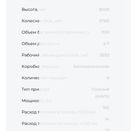
Высота, мм
2050
Колесная база, мм
2760
Объем багажного отделения, л
1130
Объем двигателя
2.7
Рабочий объем двигателя, см3
2693
Коробка передач
Автоматическая
Количество передач
6
Тип привода
Полный
(4WD)
Мощность, л.с
150
Расход топлива в городе, л/100 км
14
Расход топлива на трассе, л/100 км
12