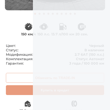
150 км/ч
150 л.с.
13.7 л/100 км
20 сек.
Цвет:
Черный
Статус:
В наличии
Модификация:
2.7 6AТ (150 л.с.)
Комплектация:
Статус Автомат
Гарантия:
3 года / 100 000 км
Обменять по TRADE-IN
Купить в кредит