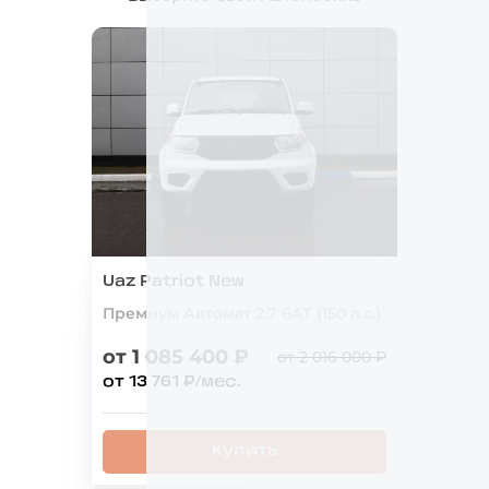
×
Трудно принять решение? Оставьте
заявку, мы подберём для Вас самые
выгодные условия!
Купить новую
UAZ Patriot New
в кредит от
13 000
руб./мес.
До
10 августа
от
1 025 400
руб.
Uaz Patriot New
Премиум Автомат 2.7 6AТ (150 л.с.)
от 1 085 400 ₽
от 2 016 000 ₽
Купить авто со скидкой
от 13 761 ₽/мес.
согласие на
обработку персональных данных*
Купить