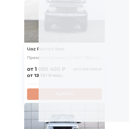
Uaz Patriot New
Премиум Автомат 2.7 6AТ (150 л.с.)
от 1 085 400 ₽
от 2 016 000 ₽
от 13 761 ₽/мес.
Купить