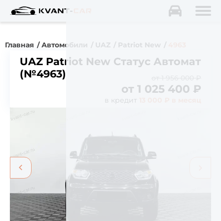
Главная
Автомобили
UAZ
Patriot New
4963
UAZ Patriot New Статус Автомат
(№4963)
от 1 956 000 ₽
от
1 025 400
₽
в кредит
13 000 ₽ в месяц