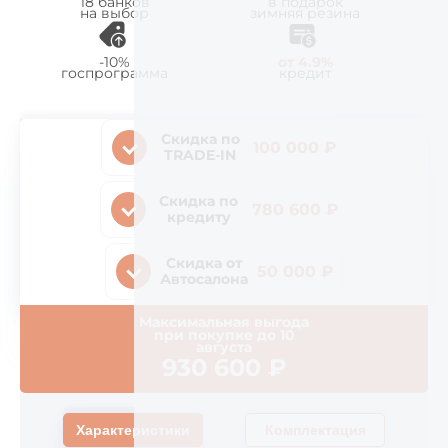
18 банков
в подарок
на выбор
зимняя резина
-10%
от 4.9%
госпрограмма
кредит
Скидка по
100 000 ₽
TRADE-IN
Скидка по
780 600 ₽
кредиту
Скидка от
50 000 ₽
Автосалона
Максимальная выгода
при покупке до
10
августа
930 600
₽
Характеристики
Комплектация