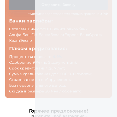
Отправить Заявку
*Кредит предоставляется только гражданам РФ
Банки партнёры:
Сетелем
Тинькофф
ВТБ
Зенит
Совкомбанк
Альфа-Банк
РН-Банк
Абсолют
Европа-Банк
Оранж
Квант
Экспо
Плюсы кредитования:
Процентная ставка от
4.9%
;
Одобрение 97% (по 2 документам);
Срок кредитования до 7 лет;
Сумма кредитования до 5 000 000 рублей;
Страхование по выбору клиента;
Без первоначального взноса;
Скидка в размере 20% на любое авто.
Горячее предложение!
Выберите Свой Автомобиль