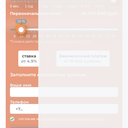
6 мес.
1 год
2 года
3 года
4 года
5 лет
6 лет
7 лет
от 102 540 руб.
Первоначальный взнос
10 %
0
10
15
20
25
30
35
40
45
50
55
60
65
70
75
80
*Скидка действует при первом взносе от 10%
ставка
Ежемесячный платеж
от 4.9%
от 13 000 руб/мес.
Заполните контактные данные
Ваше имя
Телефон
согласие на
обработку персональных данных*