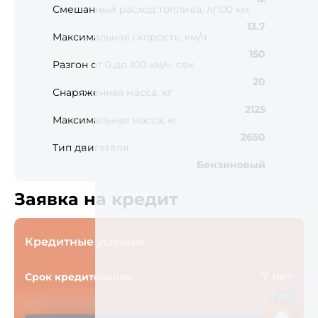
Смешанный расход топлива, л/100 км
13.7
Максимальная скорость, км/ч
150
Разгон от 0 до 100 км/ч, сек.
20
Снаряженная масса, кг
2125
Максимальная масса, кг
2650
Тип двигателя
Бензиновый
Заявка на кредит
Кредитные условия
7 лет
Срок кредитования
7 лет