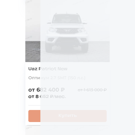
Uaz Patriot New
Оптимум 2.7 5МТ (150 л.с.)
от 682 400 ₽
от 1 613 000 ₽
от 8 652 ₽/мес.
Купить