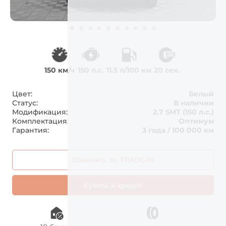
150 км/ч
150 л.с.
11.5 л/100 км
20 сек.
Цвет:
Белый
Статус:
В наличии
Модификация:
2.7 5МТ (150 л.с.)
Комплектация:
Оптимум
Гарантия:
3 года / 100 000 км
Обменять по TRADE-IN
Купить в кредит