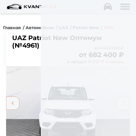
Главная
Автомобили
UAZ
Patriot New
4961
UAZ Patriot New Оптимум
(№4961)
от 1 613 000 ₽
от
682 400
₽
в кредит
8 652 ₽ в месяц