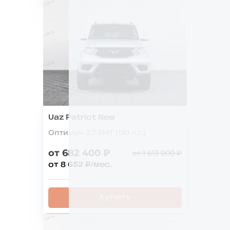
Uaz Patriot New
Оптимум 2.7 5МТ (150 л.с.)
от 682 400 ₽
от 1 613 000 ₽
от 8 652 ₽/мес.
Купить