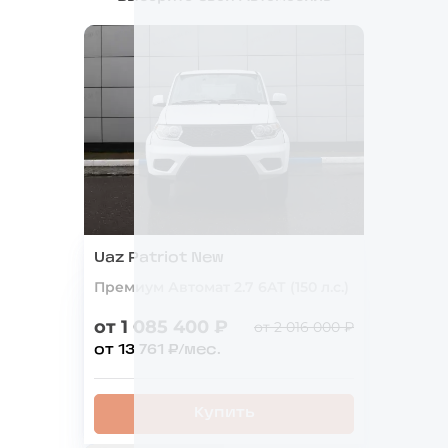
Uaz Patriot New
Премиум Автомат 2.7 6AТ (150 л.с.)
от 1 085 400 ₽
от 2 016 000 ₽
от 13 761 ₽/мес.
Купить