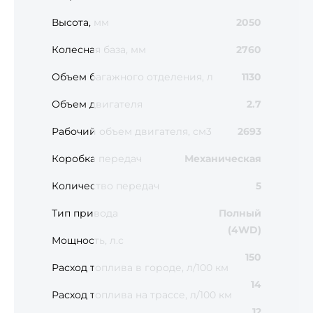
Высота, мм
2050
Колесная база, мм
2760
Объем багажного отделения, л
1130
Объем двигателя
2.7
Рабочий объем двигателя, см3
2693
Коробка передач
Механическая
Количество передач
5
Тип привода
Полный
(4WD)
Мощность, л.с
150
Расход топлива в городе, л/100 км
14
Расход топлива на трассе, л/100 км
12