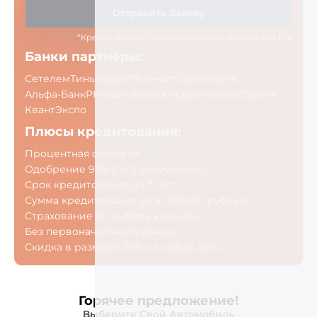
Отправить Заявку
*Кредит предоставляется только гражданам РФ
Банки партнёры:
Сетелем
Тинькофф
ВТБ
Зенит
Совкомбанк
Альфа-Банк
РН-Банк
Абсолют
Европа-Банк
Оранж
Квант
Экспо
Плюсы кредитования:
Процентная ставка от
4.9%
;
Одобрение 97% (по 2 документам);
Срок кредитования до 7 лет;
Сумма кредитования до 5 000 000 рублей;
Страхование по выбору клиента;
Без первоначального взноса;
Скидка в размере 20% на любое авто.
Горячее предложение!
Выберите Свой Автомобиль