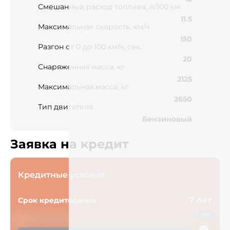
Смешанный расход топлива, л/100 км
11.5
Максимальная скорость, км/ч
150
Разгон от 0 до 100 км/ч, сек.
20
Снаряженная масса, кг
2125
Максимальная масса, кг
2650
Тип двигателя
Бензиновый
Заявка на кредит
Кредитные условия
7 лет
Срок кредитования
7 лет