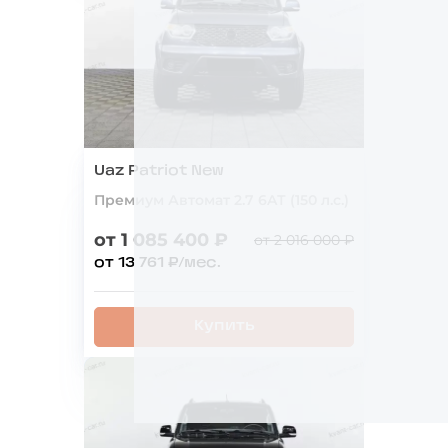
Uaz Patriot New
Премиум Автомат 2.7 6AТ (150 л.с.)
от 1 085 400 ₽
от 2 016 000 ₽
от 13 761 ₽/мес.
Купить