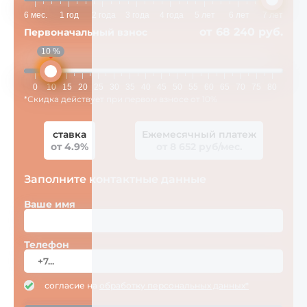
6 мес.
1 год
2 года
3 года
4 года
5 лет
6 лет
7 лет
от 68 240 руб.
Первоначальный взнос
10 %
0
10
15
20
25
30
35
40
45
50
55
60
65
70
75
80
*Скидка действует при первом взносе от 10%
ставка
Ежемесячный платеж
от 4.9%
от 8 652 руб/мес.
Заполните контактные данные
Ваше имя
Телефон
согласие на
обработку персональных данных*