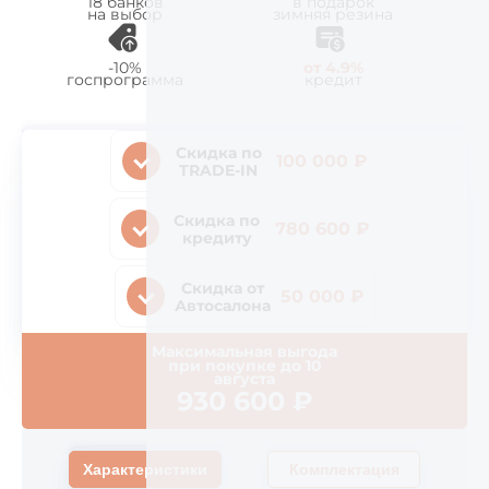
18 банков
в подарок
на выбор
зимняя резина
-10%
от 4.9%
госпрограмма
кредит
Скидка по
100 000 ₽
TRADE-IN
Скидка по
780 600 ₽
кредиту
Скидка от
50 000 ₽
Автосалона
Максимальная выгода
при покупке до
10
августа
930 600
₽
Характеристики
Комплектация