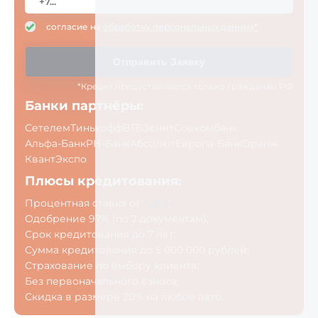
согласие на
обработку персональных данных*
Отправить Заявку
*Кредит предоставляется только гражданам РФ
Банки партнёры:
Сетелем
Тинькофф
ВТБ
Зенит
Совкомбанк
Альфа-Банк
РН-Банк
Абсолют
Европа-Банк
Оранж
Квант
Экспо
Плюсы кредитования:
Процентная ставка от
4.9%
;
Одобрение 97% (по 2 документам);
Срок кредитования до 7 лет;
Сумма кредитования до 5 000 000 рублей;
Страхование по выбору клиента;
Без первоначального взноса;
Скидка в размере 20% на любое авто.