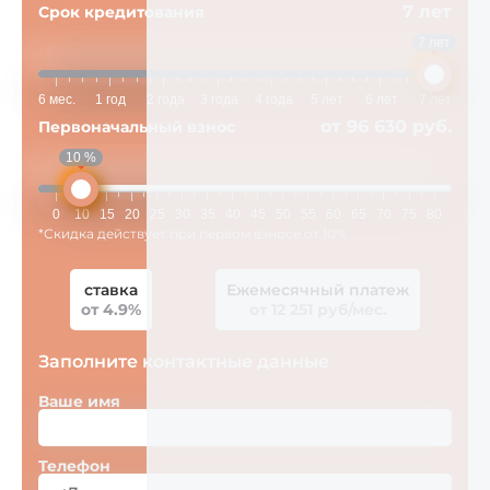
7 лет
Срок кредитования
7 лет
6 мес.
1 год
2 года
3 года
4 года
5 лет
6 лет
7 лет
от 96 630 руб.
Первоначальный взнос
10 %
0
10
15
20
25
30
35
40
45
50
55
60
65
70
75
80
*Скидка действует при первом взносе от 10%
ставка
Ежемесячный платеж
от 4.9%
от 12 251 руб/мес.
Заполните контактные данные
Ваше имя
Телефон