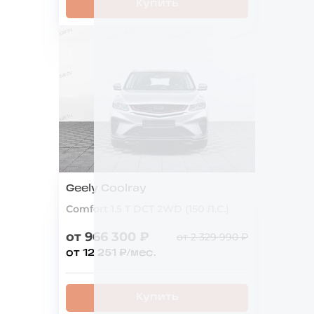
Купить
Geely Coolray
Comfort 1.5 T DCT 2WD (150 Л.С.)
от 966 300 ₽
от 2 329 990 ₽
от 12 251 ₽/мес.
Купить