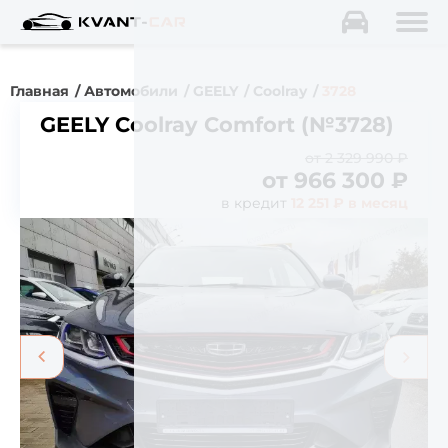
Главная
Автомобили
GEELY
Coolray
3728
GEELY Coolray Comfort (№3728)
от 2 329 990 ₽
от
966 300
₽
в кредит
12 251 ₽ в месяц