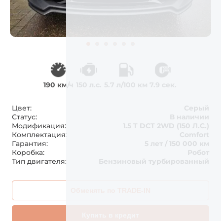
190 км/ч
150 л.с.
5.7 л/100 км
7.9 сек.
Цвет:
Серый
Статус:
В наличии
Модификация:
1.5 T DCT 2WD (150 Л.С.)
Комплектация:
Comfort
Гарантия:
5 лет / 150 000 км
Коробка:
Робот
Тип двигателя:
Бензиновый турбированный
Обменять по TRADE-IN
Купить в кредит