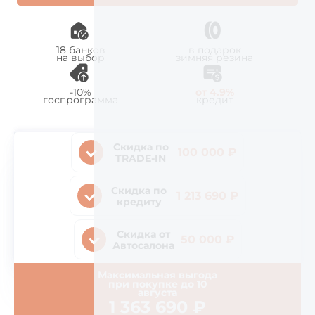
18 банков
в подарок
на выбор
зимняя резина
-10%
от 4.9%
госпрограмма
кредит
Скидка по
100 000 ₽
TRADE-IN
Скидка по
1 213 690 ₽
кредиту
Скидка от
50 000 ₽
Автосалона
Максимальная выгода
при покупке до
10
августа
1 363 690
₽