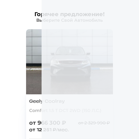
Горячее предложение!
Выберите Свой Автомобиль
Geely Coolray
Comfort 1.5 T DCT 2WD (150 Л.С.)
от 966 300 ₽
от 2 329 990 ₽
от 12 251 ₽/мес.