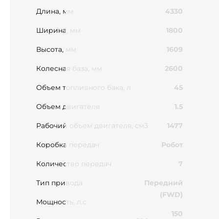
Длина, мм
4330
Ширина, мм
1800
Высота, мм
1609
Колесная база, мм
2600
Объем топливного бака, л
45
Объем двигателя
1.5
Рабочий объем двигателя, см3
1477
Коробка передач
Робот
Количество передач
7
Тип привода
Передний
(FWD)
Мощность, л.с
150