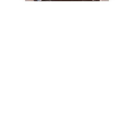
GEELY Coolray
Luxe 1.5 T DCT 2WD (150 Л.С.)
от 1 126 300 ₽
от 2 489 990 ₽
от 14 279 ₽/мес.
Купить