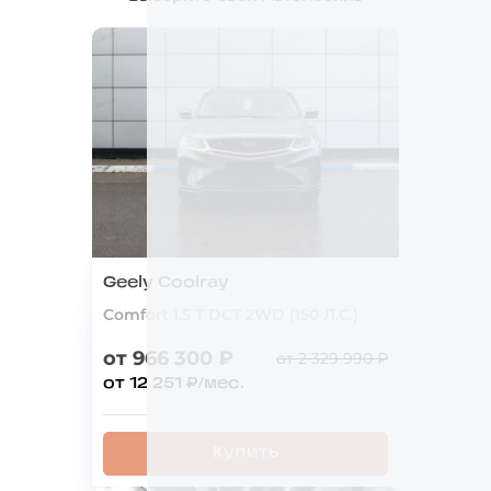
Geely Coolray
Comfort 1.5 T DCT 2WD (150 Л.С.)
от 966 300 ₽
от 2 329 990 ₽
от 12 251 ₽/мес.
Купить