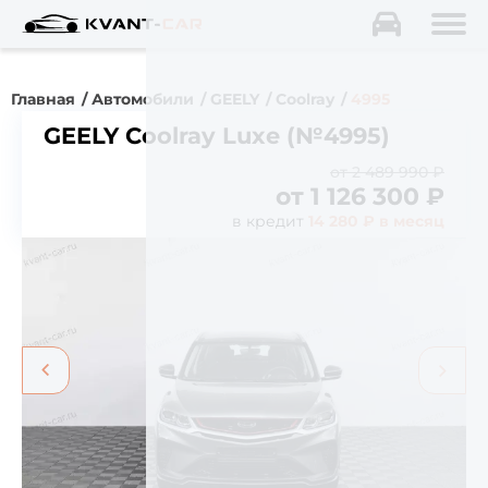
Главная
Автомобили
GEELY
Coolray
4995
GEELY Coolray Luxe (№4995)
от 2 489 990 ₽
от
1 126 300
₽
в кредит
14 280 ₽ в месяц