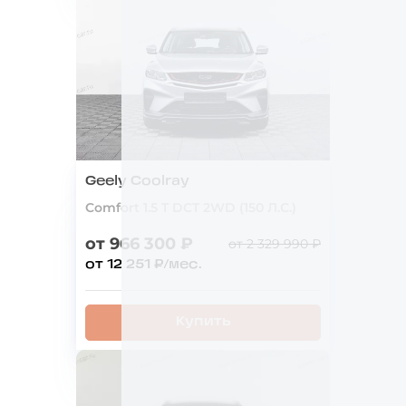
Geely Coolray
Comfort 1.5 T DCT 2WD (150 Л.С.)
от 966 300 ₽
от 2 329 990 ₽
от 12 251 ₽/мес.
Купить