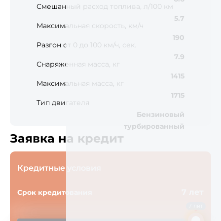
Смешанный расход топлива, л/100 км
5.7
Максимальная скорость, км/ч
190
Разгон от 0 до 100 км/ч, сек.
7.9
Снаряженная масса, кг
1415
Максимальная масса, кг
1715
Тип двигателя
Бензиновый
турбированный
Заявка на кредит
Кредитные условия
7 лет
Срок кредитования
7 лет