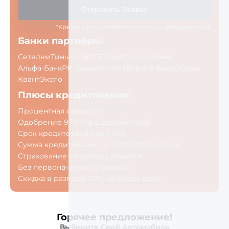
Отправить Заявку
*Кредит предоставляется только гражданам РФ
Банки партнёры:
Сетелем
Тинькофф
ВТБ
Зенит
Совкомбанк
Альфа-Банк
РН-Банк
Абсолют
Европа-Банк
Оранж
Квант
Экспо
Плюсы кредитования:
Процентная ставка от
4.9%
;
Одобрение 97% (по 2 документам);
Срок кредитования до 7 лет;
Сумма кредитования до 5 000 000 рублей;
Страхование по выбору клиента;
Без первоначального взноса;
Скидка в размере 20% на любое авто.
Горячее предложение!
Выберите Свой Автомобиль