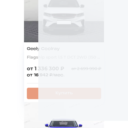
Geely Coolray
Flagship sport 1.5 T DCT 2WD (150 Л.С.)
от 1 336 300 ₽
от 2 699 990 ₽
от 16 942 ₽/мес.
Купить