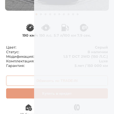
190 км/ч
150 л.с.
5.7 л/100 км
7.9 сек.
Цвет:
Серый
Статус:
В наличии
Модификация:
1.5 T DCT 2WD (150 Л.С.)
Комплектация:
Luxe
Гарантия:
5 лет / 150 000 км
Обменять по TRADE-IN
Купить в кредит