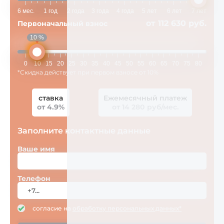
6 мес.
1 год
2 года
3 года
4 года
5 лет
6 лет
7 лет
от 112 630 руб.
Первоначальный взнос
10 %
0
10
15
20
25
30
35
40
45
50
55
60
65
70
75
80
*Скидка действует при первом взносе от 10%
ставка
Ежемесячный платеж
от 4.9%
от 14 280 руб/мес.
Заполните контактные данные
Ваше имя
Телефон
согласие на
обработку персональных данных*