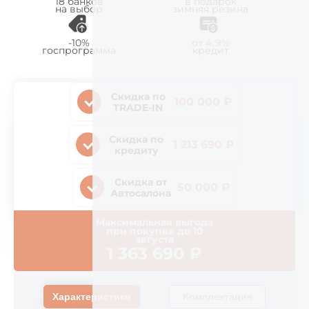
18 банков
в подарок
на выбор
зимняя резина
-10%
от 4.9%
госпрограмма
кредит
Скидка по
100 000 ₽
TRADE-IN
Скидка по
1 213 690 ₽
кредиту
Скидка от
50 000 ₽
Автосалона
Максимальная выгода
при покупке до
10
августа
1 363 690
₽
Характеристики
Комплектация