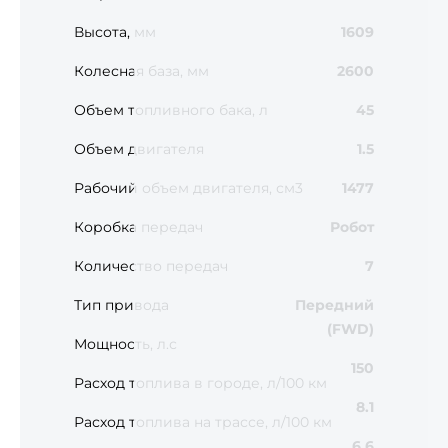
Высота, мм
1609
Колесная база, мм
2600
Объем топливного бака, л
45
Объем двигателя
1.5
Рабочий объем двигателя, см3
1477
Коробка передач
Робот
Количество передач
7
Тип привода
Передний
(FWD)
Мощность, л.с
150
Расход топлива в городе, л/100 км
8.1
Расход топлива на трассе, л/100 км
6.6