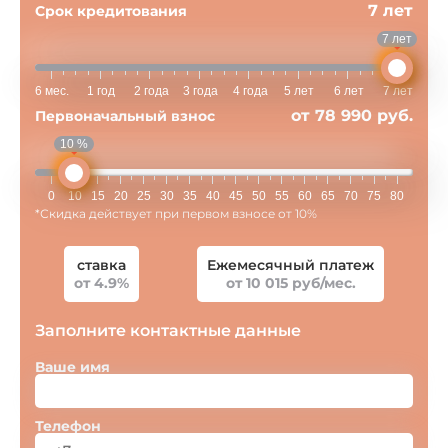
7 лет
Срок кредитования
7 лет
6 мес.
1 год
2 года
3 года
4 года
5 лет
6 лет
7 лет
от 78 990 руб.
Первоначальный взнос
10 %
0
10
15
20
25
30
35
40
45
50
55
60
65
70
75
80
*Скидка действует при первом взносе от 10%
ставка
Ежемесячный платеж
от 4.9%
от 10 015 руб/мес.
Заполните контактные данные
Ваше имя
Телефон