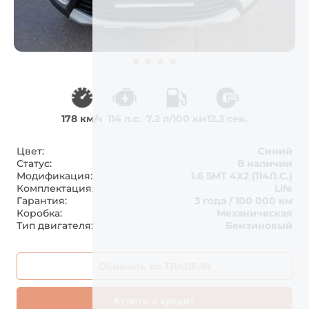
178 км/ч
114 л.с.
7.2 л/100 км
12.3 сек.
Цвет:
Синий
Статус:
В наличии
Модификация:
1.6 5MT 4X2 (114Л.С.)
Комплектация:
Life
Гарантия:
3 года / 100 000 км
Коробка:
Механическая
Тип двигателя:
Бензиновый
Обменять по TRADE-IN
Купить в кредит