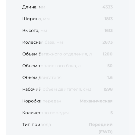
Длина, мм
4333
Ширина, мм
1813
Высота, мм
1613
Колесная база, мм
2673
Объем багажного отделения, л
1200
Объем топливного бака, л
50
Объем двигателя
1.6
Рабочий объем двигателя, см3
1598
Коробка передач
Механическая
Количество передач
5
Тип привода
Передний
(FWD)