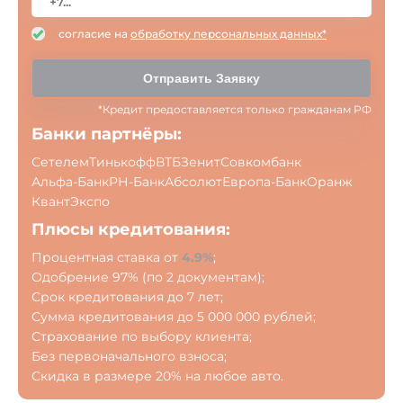
согласие на
обработку персональных данных*
Отправить Заявку
*Кредит предоставляется только гражданам РФ
Банки партнёры:
Сетелем
Тинькофф
ВТБ
Зенит
Совкомбанк
Альфа-Банк
РН-Банк
Абсолют
Европа-Банк
Оранж
Квант
Экспо
Плюсы кредитования:
Процентная ставка от
4.9%
;
Одобрение 97% (по 2 документам);
Срок кредитования до 7 лет;
Сумма кредитования до 5 000 000 рублей;
Страхование по выбору клиента;
Без первоначального взноса;
Скидка в размере 20% на любое авто.