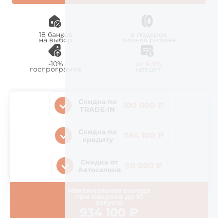
18 банков
в подарок
на выбор
зимняя резина
-10%
от 4.9%
госпрограмма
кредит
Скидка по
100 000 ₽
TRADE-IN
Скидка по
784 100 ₽
кредиту
Скидка от
50 000 ₽
Автосалона
Максимальная выгода
при покупке до
10
августа
934 100
₽