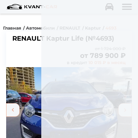
Главная
Автомобили
RENAULT
Kaptur
4693
RENAULT Kaptur Life (№4693)
от 1 724 000 ₽
от
789 900
₽
в кредит
10 015 ₽ в месяц