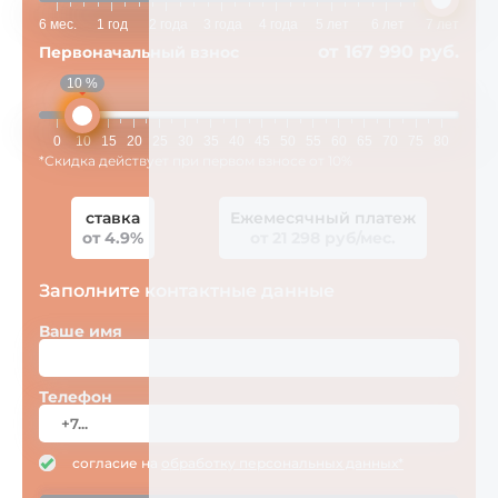
6 мес.
1 год
2 года
3 года
4 года
5 лет
6 лет
7 лет
от 167 990 руб.
Первоначальный взнос
10 %
0
10
15
20
25
30
35
40
45
50
55
60
65
70
75
80
*Скидка действует при первом взносе от 10%
ставка
Ежемесячный платеж
от 4.9%
от 21 298 руб/мес.
Заполните контактные данные
Ваше имя
Телефон
согласие на
обработку персональных данных*