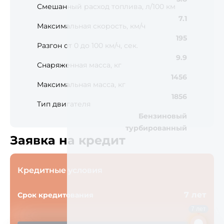
Смешанный расход топлива, л/100 км
7.1
Максимальная скорость, км/ч
195
Разгон от 0 до 100 км/ч, сек.
9.9
Снаряженная масса, кг
1456
Максимальная масса, кг
1856
Тип двигателя
Бензиновый
турбированный
Заявка на кредит
Кредитные условия
7 лет
Срок кредитования
7 лет