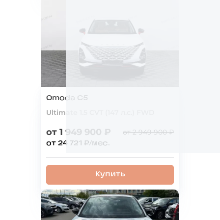
Omoda C5
Ultimate 1.5 CVT (147 л.с.) FWD
от 1 949 900 ₽
от 2 949 900 ₽
от 24 721 ₽/мес.
Купить