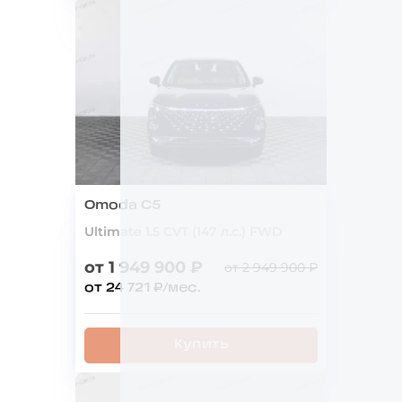
Omoda C5
Ultimate 1.5 CVT (147 л.с.) FWD
от 1 949 900 ₽
от 2 949 900 ₽
от 24 721 ₽/мес.
Купить