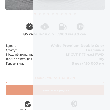
195 км/ч
147 л.с.
7.1 л/100 км
9.9 сек.
Цвет:
White Premium Double Color
Статус:
В наличии
Модификация:
1.5 CVT (147 л.с.) FWD
Комплектация:
Joy
Гарантия:
5 лет / 150 000 км
Обменять по TRADE-IN
Купить в кредит