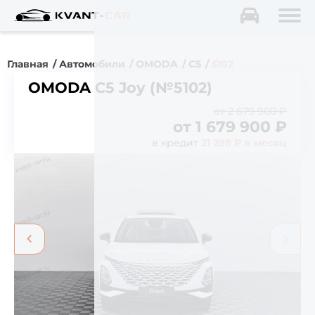
Главная
Автомобили
OMODA
C5
5102
OMODA C5 Joy (№5102)
от 2 679 900 ₽
от
1 679 900
₽
в кредит
21 298 ₽ в месяц