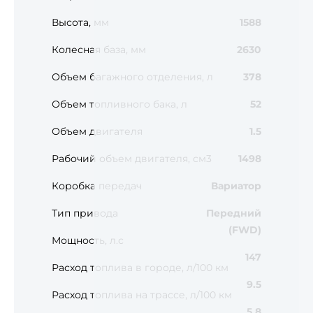
Высота, мм
1588
Колесная база, мм
2630
Объем багажного отделения, л
378
Объем топливного бака, л
52
Объем двигателя
1.5
Рабочий объем двигателя, см3
1498
Коробка передач
Вариатор
Тип привода
Передний
(FWD)
Мощность, л.с
147
Расход топлива в городе, л/100 км
9.5
Расход топлива на трассе, л/100 км
5.8