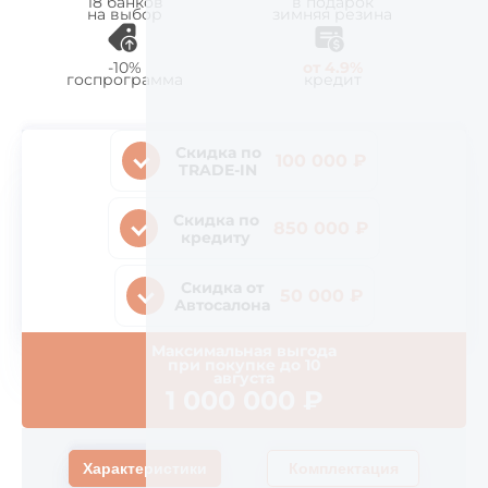
18 банков
в подарок
на выбор
зимняя резина
-10%
от 4.9%
госпрограмма
кредит
Скидка по
100 000 ₽
TRADE-IN
Скидка по
850 000 ₽
кредиту
Скидка от
50 000 ₽
Автосалона
Максимальная выгода
при покупке до
10
августа
1 000 000
₽
Характеристики
Комплектация