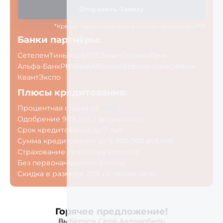
Отправить Заявку
*Кредит предоставляется только гражданам РФ
Банки партнёры:
Сетелем
Тинькофф
ВТБ
Зенит
Совкомбанк
Альфа-Банк
РН-Банк
Абсолют
Европа-Банк
Оранж
Квант
Экспо
Плюсы кредитования:
Процентная ставка от
4.9%
;
Одобрение 97% (по 2 документам);
Срок кредитования до 7 лет;
Сумма кредитования до 5 000 000 рублей;
Страхование по выбору клиента;
Без первоначального взноса;
Скидка в размере 20% на любое авто.
Горячее предложение!
Выберите Свой Автомобиль