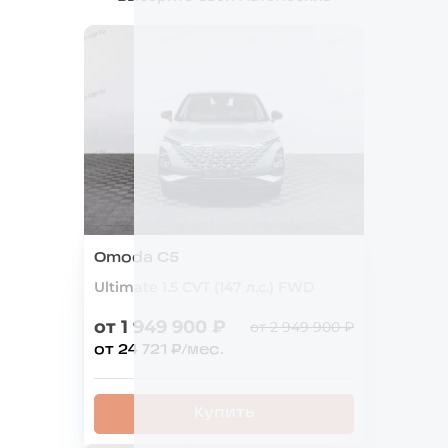
Omoda C5
Ultimate 1.5 CVT (147 л.с.) FWD
от 1 949 900 ₽
от 2 949 900 ₽
от 24 721 ₽/мес.
Купить