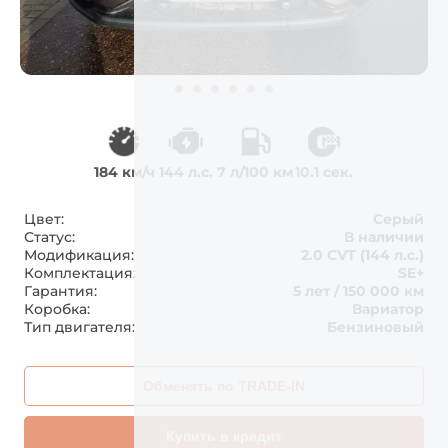
184 км/ч
144 л.с.
7 л/100 км
10.1 сек.
Цвет:
Серый
Статус:
В наличии
Модификация:
2.0 CVT (144 л.с.)
Комплектация:
SE+
Гарантия:
5 лет / 150 000 км
Коробка:
Вариатор
Тип двигателя:
Бензиновый
Обменять по TRADE-IN
Купить в кредит