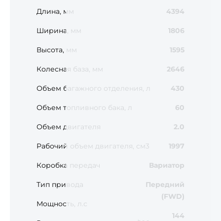
Длина, мм
4394
Ширина, мм
1806
Высота, мм
1595
Колесная база, мм
2646
Объем багажного отделения, л
430
Объем топливного бака, л
60
Объем двигателя
2.0
Рабочий объем двигателя, см3
1997
Коробка передач
Вариатор
Тип привода
Передний
(FWD)
Мощность, л.с
144