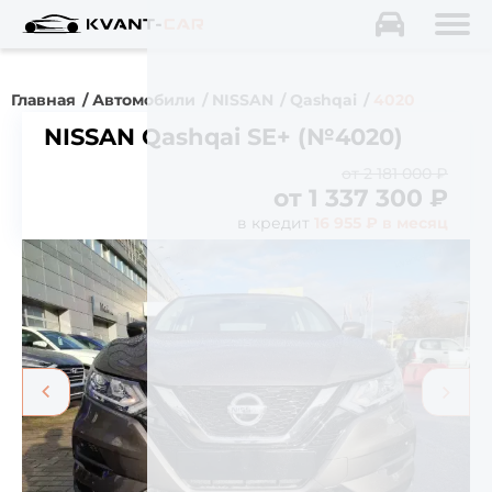
Главная
Автомобили
NISSAN
Qashqai
4020
NISSAN Qashqai SE+ (№4020)
от 2 181 000 ₽
от
1 337 300
₽
в кредит
16 955 ₽ в месяц