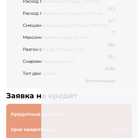
Расход топлива в городе, л/100 км
9.2
Расход топлива на трассе, л/100 км
5.7
Смешанный расход топлива, л/100 км
7
Максимальная скорость, км/ч
184
Разгон от 0 до 100 км/ч, сек.
10.1
Снаряженная масса, кг
1430
Тип двигателя
Бензиновый
Заявка на кредит
Кредитные условия
7 лет
Срок кредитования