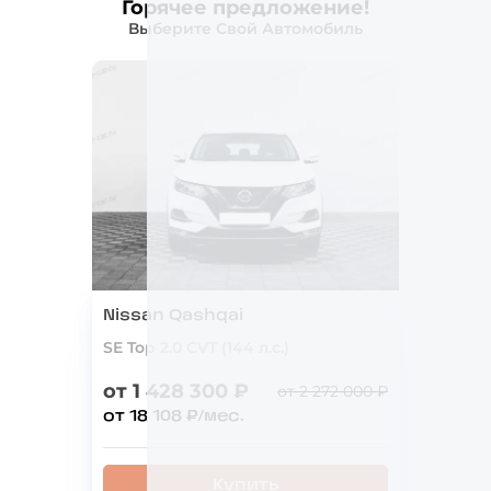
Горячее предложение!
Выберите Свой Автомобиль
Nissan Qashqai
SE Top 2.0 CVT (144 л.с.)
от 1 428 300 ₽
от 2 272 000 ₽
от 18 108 ₽/мес.
Купить