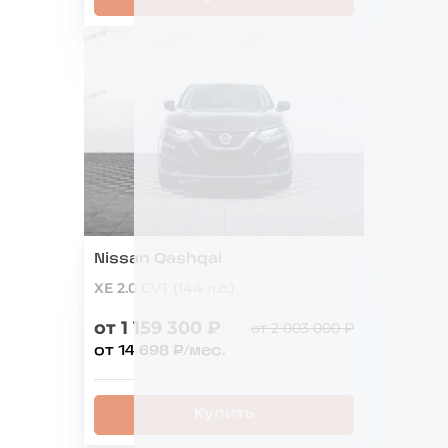
Nissan Qashqai
XE 2.0 CVT (144 л.с.)
от 1 159 300 ₽
от 2 003 000 ₽
от 14 698 ₽/мес.
Купить