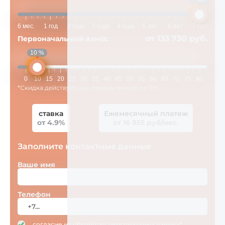
7 лет
6 мес.
1 год
2 года
3 года
4 года
5 лет
6 лет
7 лет
от 133 730 руб.
Первоначальный взнос
10 %
0
10
15
20
25
30
35
40
45
50
55
60
65
70
75
80
*Скидка действует при первом взносе от 10%
ставка
Ежемесячный платеж
от 4.9%
от 16 955 руб/мес.
Заполните контактные данные
Ваше имя
Телефон
согласие на
обработку персональных данных*