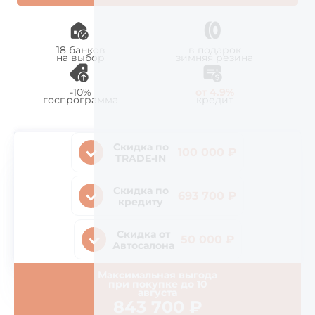
18 банков
в подарок
на выбор
зимняя резина
-10%
от 4.9%
госпрограмма
кредит
Скидка по
100 000 ₽
TRADE-IN
Скидка по
693 700 ₽
кредиту
Скидка от
50 000 ₽
Автосалона
Максимальная выгода
при покупке до
10
августа
843 700
₽