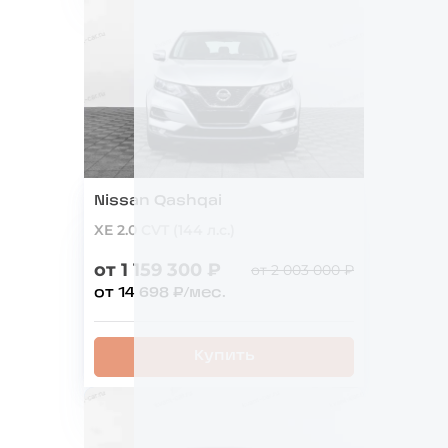
Nissan Qashqai
XE 2.0 CVT (144 л.с.)
от 1 159 300 ₽
от 2 003 000 ₽
от 14 698 ₽/мес.
Купить