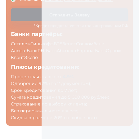
Отправить Заявку
*Кредит предоставляется только гражданам РФ
Банки партнёры:
Сетелем
Тинькофф
ВТБ
Зенит
Совкомбанк
Альфа-Банк
РН-Банк
Абсолют
Европа-Банк
Оранж
Квант
Экспо
Плюсы кредитования:
Процентная ставка от
4.9%
;
Одобрение 97% (по 2 документам);
Срок кредитования до 7 лет;
Сумма кредитования до 5 000 000 рублей;
Страхование по выбору клиента;
Без первоначального взноса;
Скидка в размере 20% на любое авто.