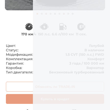
170 км/ч
150 л.с.
6.6 л/100 км
11 сек.
Цвет:
Голубой
Статус:
В наличии
Модификация:
1.5 CVT (150 л.с.) FWD
Комплектация:
Комфорт
Гарантия:
3 года / 100 000 км
Коробка:
Вариатор
Тип двигателя:
Бензиновый турбированный
Обменять по TRADE-IN
Купить в кредит