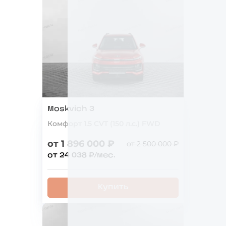
Moskvich 3
Комфорт 1.5 CVT (150 л.с.) FWD
от 1 896 000 ₽
от 2 500 000 ₽
от 24 038 ₽/мес.
Купить