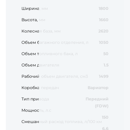
Ширина, мм
1800
Высота, мм
1660
Колесная база, мм
2620
Объем багажного отделения, л
1050
Объем топливного бака, л
50
Объем двигателя
1.5
Рабочий объем двигателя, см3
1499
Коробка передач
Вариатор
Тип привода
Передний
(FDW)
Мощность, л.с
150
Смешанный расход топлива, л/100 км
6.6