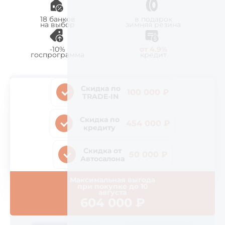
18 банков
в подарок
на выбор
зимняя резина
-10%
от 4.9%
госпрограмма
кредит
Скидка по
100 000 ₽
TRADE-IN
Скидка по
454 000 ₽
кредиту
Скидка от
50 000 ₽
Автосалона
Максимальная выгода
при покупке до
10
августа
604 000
₽