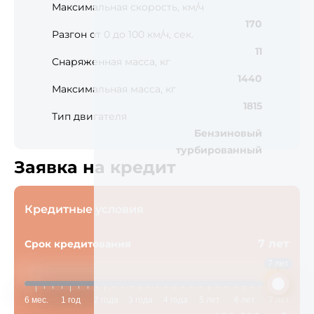
Максимальная скорость, км/ч
170
Разгон от 0 до 100 км/ч, сек.
11
Снаряженная масса, кг
1440
Максимальная масса, кг
1815
Тип двигателя
Бензиновый
турбированный
Заявка на кредит
Кредитные условия
7 лет
Срок кредитования
7 лет
6 мес.
1 год
2 года
3 года
4 года
5 лет
6 лет
7 лет