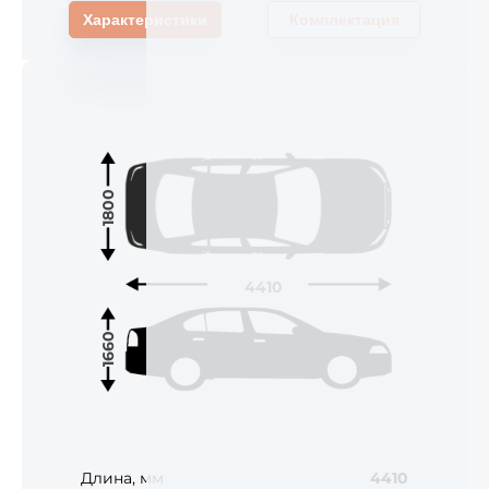
Характеристики
Комплектация
1800
4410
1660
Длина, мм
4410