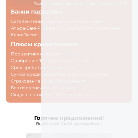
*Кредит предоставляется только гражданам РФ
Банки партнёры:
Сетелем
Тинькофф
ВТБ
Зенит
Совкомбанк
Альфа-Банк
РН-Банк
Абсолют
Европа-Банк
Оранж
Квант
Экспо
Плюсы кредитования:
Процентная ставка от
4.9%
;
Одобрение 97% (по 2 документам);
Срок кредитования до 7 лет;
Сумма кредитования до 5 000 000 рублей;
Страхование по выбору клиента;
Без первоначального взноса;
Скидка в размере 20% на любое авто.
Горячее предложение!
Выберите Свой Автомобиль