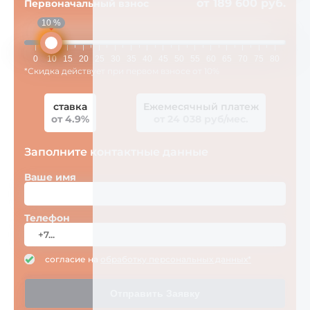
от 189 600 руб.
Первоначальный взнос
10 %
0
10
15
20
25
30
35
40
45
50
55
60
65
70
75
80
*Скидка действует при первом взносе от 10%
ставка
Ежемесячный платеж
от 4.9%
от 24 038 руб/мес.
Заполните контактные данные
Ваше имя
Телефон
согласие на
обработку персональных данных*
Отправить Заявку