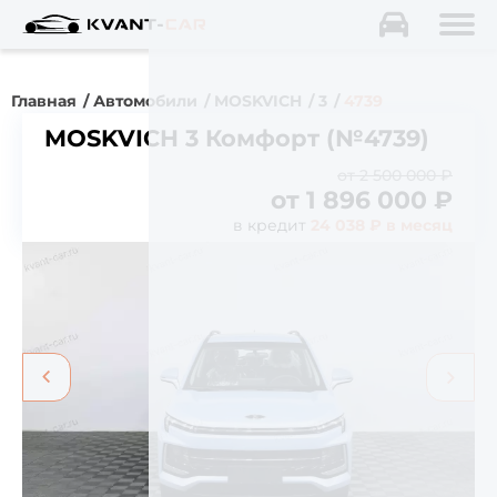
Главная
Автомобили
MOSKVICH
3
4739
MOSKVICH 3 Комфорт (№4739)
от 2 500 000 ₽
от
1 896 000
₽
в кредит
24 038 ₽ в месяц