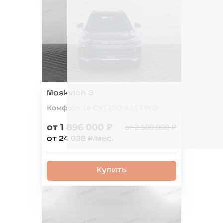
Moskvich 3
Комфорт 1.5 CVT (150 л.с.) FWD
от 1 896 000 ₽
от 2 500 000 ₽
от 24 038 ₽/мес.
Купить