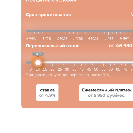
Срок кредитования
6 мес.
1 год
2 года
3 года
4 года
5 лет
6 лет
от 46 930
Первоначальный взнос
10 %
0
10
15
20
25
30
35
40
45
50
55
60
65
70
7
*Скидка действует при первом взносе от 10%
ставка
Ежемесячный платеж
от 4.9%
от 5 950 руб/мес.