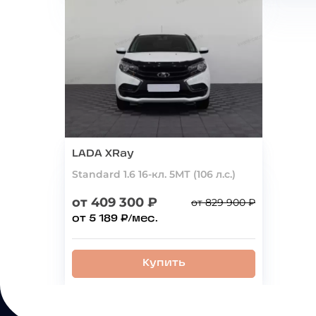
LADA XRay
Standard 1.6 16-кл. 5МТ (106 л.с.)
от 409 300 ₽
от 829 900 ₽
от 5 189 ₽/мес.
Купить