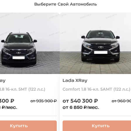
Выберите Свой Автомобиль
Ray
Lada XRay
.8 16-кл. 5МТ (122 л.с.)
Comfort 1.8 16-кл. 5АМТ (122 л.с.)
 300 ₽
от 540 300 ₽
от 935 900 ₽
от 960 9
3 ₽/мес.
от 6 850 ₽/мес.
Купить
Купить