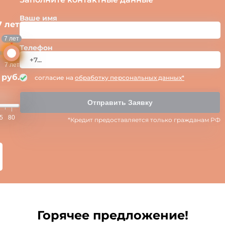
Ваше имя
7 лет
7 лет
Телефон
7 лет
 руб.
согласие на
обработку персональных данных*
Отправить Заявку
5
80
*Кредит предоставляется только гражданам РФ
Горячее предложение!