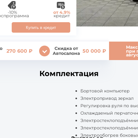
-10%
от 4.9%
оспрограмма
кредит
Купить в кредит
Макс
о
Скидка от
270 600 ₽
50 000 ₽
при 
Автосалона
авгу
Комплектация
Бортовой компьютер
Электропривод зеркал
Регулировка руля по вы
Охлаждаемый перчаточ
Электростеклоподъёмни
Электростеклоподъёмни
Электрообогрев боковых