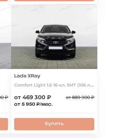
Lada XRay
Comfort Light 1.6 16-кл. 5МТ (106 л.с.)
от 469 300 ₽
00 ₽
от 889 900 ₽
от 5 950 ₽/мес.
Купить