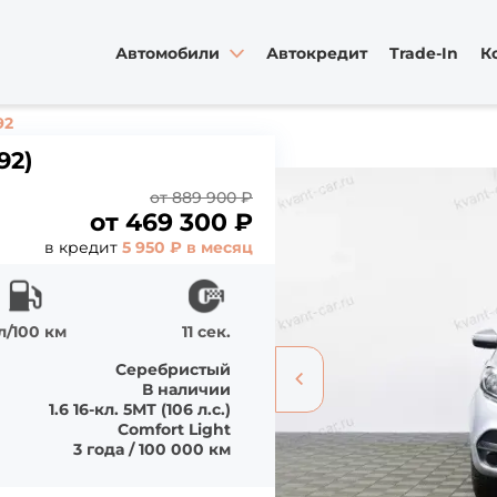
Автомобили
Автокредит
Trade-In
К
92
92)
от 889 900 ₽
от
469 300
₽
в кредит
5 950 ₽ в месяц
л/100 км
11 сек.
Серебристый
В наличии
1.6 16-кл. 5МТ (106 л.с.)
Comfort Light
3 года / 100 000 км