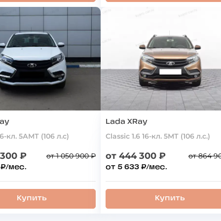
Ray
Lada XRay
16-кл. 5АМТ (106 л.с)
Classic 1.6 16-кл. 5МТ (106 л.с.)
 300 ₽
от 444 300 ₽
от 1 050 900 ₽
от 864 9
 ₽/мес.
от 5 633 ₽/мес.
Купить
Купить