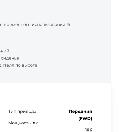
со временного использования 15
ений
 сиденье
дителя по высоте
Тип привода
Передний
(FWD)
Мощность, л.с
106