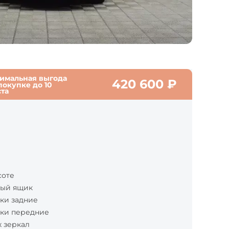
имальная выгода
420 600
₽
покупке до
10
ста
соте
ный ящик
ки задние
ки передние
 зеркал