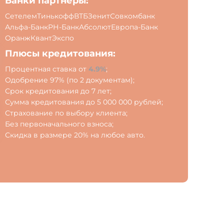
Банки партнёры:
Сетелем
Тинькофф
ВТБ
Зенит
Совкомбанк
Альфа-Банк
РН-Банк
Абсолют
Европа-Банк
Оранж
Квант
Экспо
Плюсы кредитования:
Процентная ставка от
4.9%
;
Одобрение 97% (по 2 документам);
Срок кредитования до 7 лет;
Сумма кредитования до 5 000 000 рублей;
Страхование по выбору клиента;
Без первоначального взноса;
Скидка в размере 20% на любое авто.