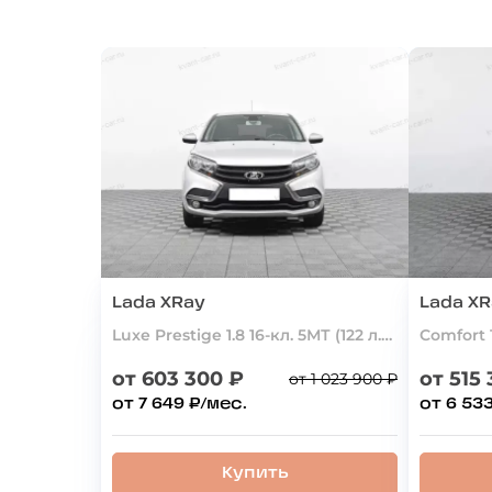
Lada XRay
Lada X
Luxe Prestige 1.8 16-кл. 5МТ (122 л.с.)
Comfort 1
от 603 300 ₽
от 515
от 1 023 900 ₽
от 7 649 ₽/мес.
от 6 53
Купить