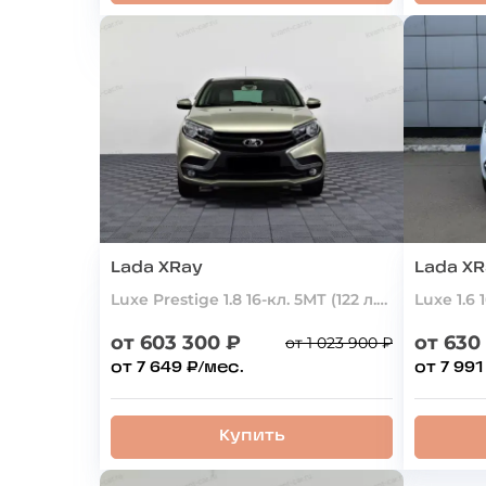
Lada XRay
Lada X
Luxe Prestige 1.8 16-кл. 5МТ (122 л.с.)
Luxe 1.6 
от 603 300 ₽
от 630
от 1 023 900 ₽
от 7 649 ₽/мес.
от 7 991
Купить