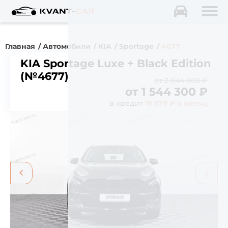
Главная
Автомобили
KIA
Sportage
4677
KIA Sportage Luxe + Black Edition
(№4677)
от 2 844 900 ₽
от
1 544 300
₽
в кредит
19 579 ₽ в месяц