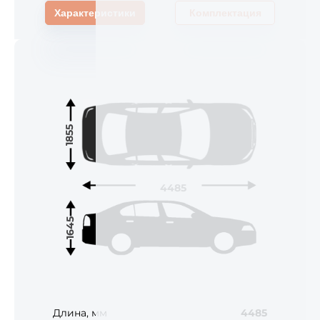
Характеристики
Комплектация
1855
4485
1645
Длина, мм
4485