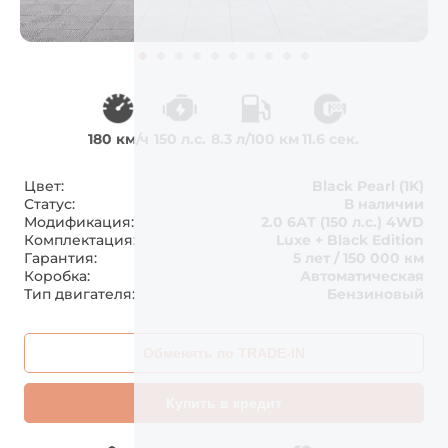
180 км/ч
150 л.с.
8.3 л/100 км
11.6 сек.
Цвет:
Black Pearl (1K)
Статус:
В наличии
Модификация:
2.0 6АТ (150 л.с.) 4WD
Комплектация:
Luxe + Black Edition
Гарантия:
5 лет / 150 000 км
Коробка:
Автоматическая
Тип двигателя:
Бензиновый
Обменять по TRADE-IN
Купить в кредит