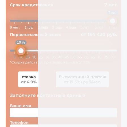
7 лет
Срок кредитования
7 лет
6 мес.
1 год
2 года
3 года
4 года
5 лет
6 лет
7 лет
от 154 430 руб.
Первоначальный взнос
10 %
0
10
15
20
25
30
35
40
45
50
55
60
65
70
75
80
*Скидка действует при первом взносе от 10%
ставка
Ежемесячный платеж
от 4.9%
от 19 579 руб/мес.
Заполните контактные данные
Ваше имя
Телефон