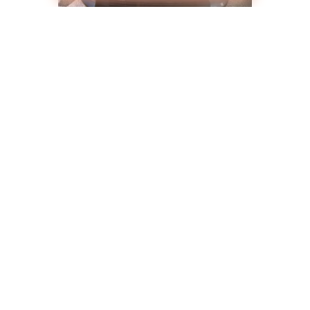
KIA Sportage
Luxe 2.0 6АТ (150 л.с.) 2WD
от 1 404 300 ₽
от 2 704 900 ₽
от 17 804 ₽/мес.
Купить