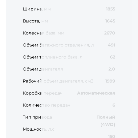
Ширина, мм
1855
Высота, мм
1645
Колесная база, мм
2670
Объем багажного отделения, л
491
Объем топливного бака, л
62
Объем двигателя
2.0
Рабочий объем двигателя, см3
1999
Коробка передач
Автоматическая
Количество передач
6
Тип привода
Полный
(4WD)
Мощность, л.с
150