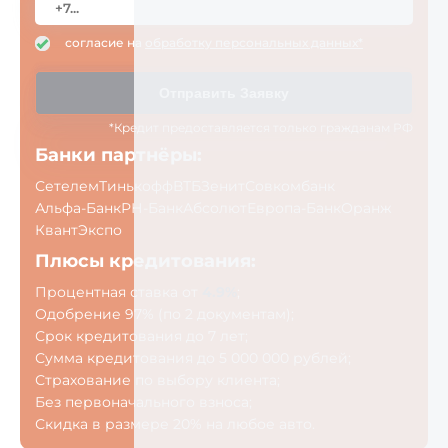
согласие на
обработку персональных данных*
Отправить Заявку
*Кредит предоставляется только гражданам РФ
Банки партнёры:
Сетелем
Тинькофф
ВТБ
Зенит
Совкомбанк
Альфа-Банк
РН-Банк
Абсолют
Европа-Банк
Оранж
Квант
Экспо
Плюсы кредитования:
Процентная ставка от
4.9%
;
Одобрение 97% (по 2 документам);
Срок кредитования до 7 лет;
Сумма кредитования до 5 000 000 рублей;
Страхование по выбору клиента;
Без первоначального взноса;
Скидка в размере 20% на любое авто.