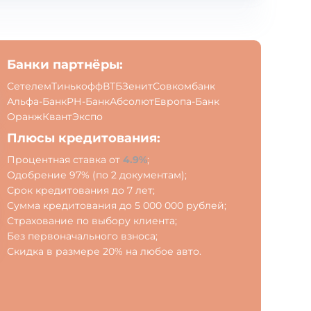
Банки партнёры:
Сетелем
Тинькофф
ВТБ
Зенит
Совкомбанк
Альфа-Банк
РН-Банк
Абсолют
Европа-Банк
Оранж
Квант
Экспо
Плюсы кредитования:
Процентная ставка от
4.9%
;
Одобрение 97% (по 2 документам);
Срок кредитования до 7 лет;
Сумма кредитования до 5 000 000 рублей;
Страхование по выбору клиента;
Без первоначального взноса;
Скидка в размере 20% на любое авто.