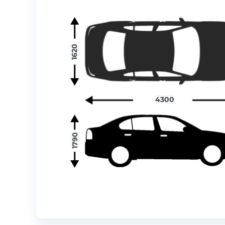
1620
4300
1790