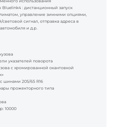
еменного использования
Bluelink4 : дистанционный запуск
климатом, управление зимними опциями,
/световой сигнал, отправка адреса в
автомобиля и д.р.
кузова
ли указателей поворота
узова с хромированной окантовкой
к»
с шинами 205/65 R16
фары прожекторного типа
ова
р: 10000