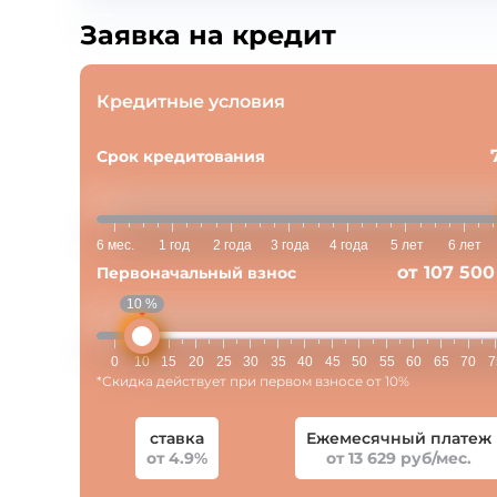
Заявка на кредит
Кредитные условия
Срок кредитования
6 мес.
1 год
2 года
3 года
4 года
5 лет
6 лет
от 107 500
Первоначальный взнос
10 %
0
10
15
20
25
30
35
40
45
50
55
60
65
70
7
*Скидка действует при первом взносе от 10%
ставка
Ежемесячный платеж
от 4.9%
от 13 629 руб/мес.