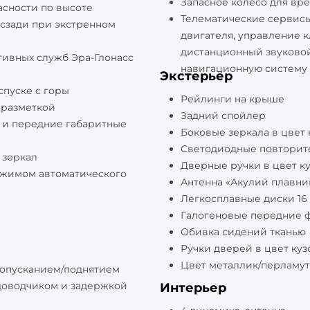
Запасное колесо для вр
сности по высоте
Телематические сервисы 
сзади при экстренном
двигателя, управление 
дистанционный звуковой
тивных служб Эра-Глонасс
навигационную систему 
Экстерьер
спуске с горы
Рейлинги на крыше
 разметкой
Задний спойлер
 и передние габаритные
Боковые зеркала в цвет 
Светодиодные повторите
 зеркал
Дверные ручки в цвет к
ежимом автоматического
Антенна «Акулий плавни
Легкосплавные диски 16 
Галогеновые передние 
Обивка сидений тканью
Ручки дверей в цвет куз
Цвет металлик/перламут
 опусканием/поднятием
доводчиком и задержкой
Интерьер