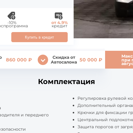
-10%
от 4.9%
оспрограмма
кредит
Купить в кредит
Макс
о
Скидка от
860 000 ₽
50 000 ₽
при 
Автосалона
авгу
Комплектация
Регулировка рулевой ко
Дополнительный органа
а
Крючки для фиксации гр
водителя и переднего
Центральный подлокотни
Защита порогов от загр
езопасности