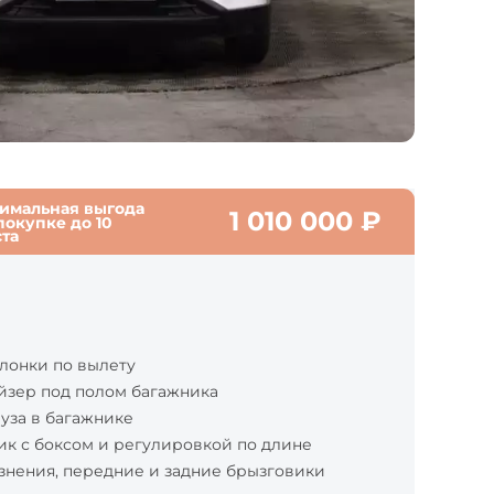
имальная выгода
1 010 000
₽
покупке до
10
ста
лонки по вылету
йзер под полом багажника
уза в багажнике
к с боксом и регулировкой по длине
язнения, передние и задние брызговики