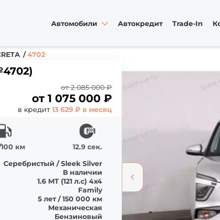
Автомобили
Автокредит
Trade-In
К
CRETA
4702
№4702)
от 2 085 000 ₽
от
1 075 000
₽
в кредит
13 629 ₽ в месяц
л/100 км
12.9 сек.
Серебристый / Sleek Silver
В наличии
1.6 МТ (121 л.с) 4х4
Family
5 лет / 150 000 км
Механическая
Бензиновый