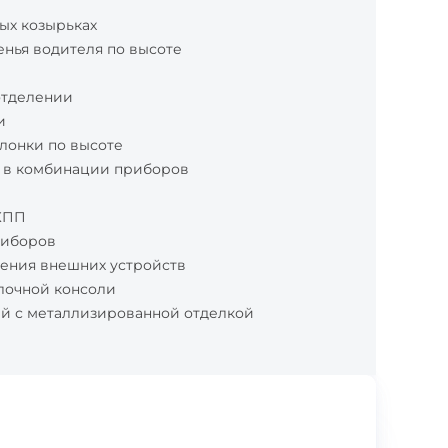
ых козырьках
енья водителя по высоте
отделении
и
лонки по высоте
 в комбинации приборов
 КПП
риборов
ения внешних устройств
олочной консоли
й с металлизированной отделкой