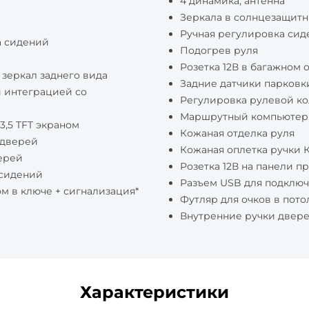
4 динамика, антенна
Зеркала в солнцезащитн
Ручная регулировка сид
а сидений
Подогрев руля
Розетка 12В в багажном 
зеркал заднего вида
Задние датчики парковк
и интеграцией со
Регулировка рулевой ко
Маршрутный компьютер
,5 TFT экраном
Кожаная отделка руля
 дверей
Кожаная оплетка ручки
ерей
Розетка 12В на панели п
 сидений
Разъем USB для подключ
м в ключе + сигнализация*
Футляр для очков в пот
Внутренние ручки двере
Характеристики