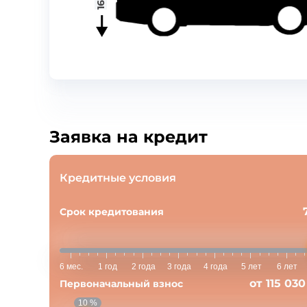
Заявка на кредит
Кредитные условия
Срок кредитования
6 мес.
1 год
2 года
3 года
4 года
5 лет
6 лет
от 115 030
Первоначальный взнос
10 %