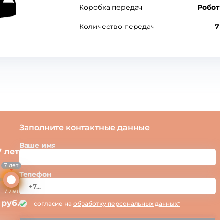
Коробка передач
Робот
Количество передач
7
Заполните контактные данные
Ваше имя
7 лет
7 лет
Телефон
7 лет
 руб.
согласие на
обработку персональных данных*