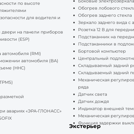
Боковые электрозеркала
сности по высоте
Обогрев лобового стекла
атяжителями
Обогрев заднего стекла
зопасности для водителя и
Зеркало заднего вида с
Розетка 12 В для передн
 двери на панели приборов
Подстаканник на передн
чивости (ESP)
Подстаканники в подлок
Бортовой компьютер
 автомобиля (RMI)
Центральный подлокотн
можении автомобиля (BA)
Складываемый задний ря
дъеме (HHC)
Складываемый задний п
Механическая регулиров
(TPMS)
ряда
Датчик света
 разметкой
Датчик дождя
Индикатор внешней тем
при авариях «ЭРА-ГЛОНАСС»
Механическая регулиро
SOFIX
Функция задержки выкл
Экстерьер