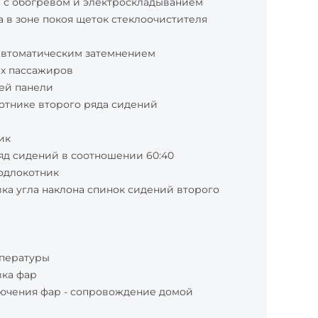
 с обогревом и электроскладыванием
 в зоне покоя щеток стеклоочистителя
 автоматическим затемнением
их пассажиров
ей панели
отнике второго ряда сидений
ик
д сидений в соотношении 60:40
одлокотник
ка угла наклона спинок сидений второго
пературы
вка фар
ючения фар - сопровождение домой