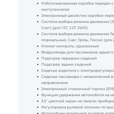
Роботизированная коробка передач с
миступенчатая
Электронный джойстик коробки пере
Система выбора режима движения (Э
Снег) (для 1.5T, 2.0T 2WD)
Система выбора режима движения Terr
Нормальный, Снег, Грязь, Песок) (для 
Климат-контроль, однозонный
Воздуховоды для пассажиров заднего
Подогрев передних сидений
Подогрев задних сидений
Сиденье водителя с электрорегулиро
Сиденье пассажира с механической р
направлениях
Электронный стояночный тормоз (EPB
Функция удержания автомобиля на ме
3.5" цветной экран на панели прибор
Регулировка рулевой колонки по выс
Мультифункциональное рулевое коле