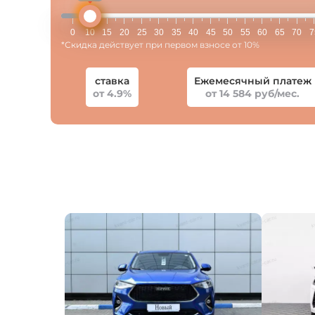
0
10
15
20
25
30
35
40
45
50
55
60
65
70
7
*Скидка действует при первом взносе от 10%
ставка
Ежемесячный платеж
от 4.9%
от 14 584 руб/мес.