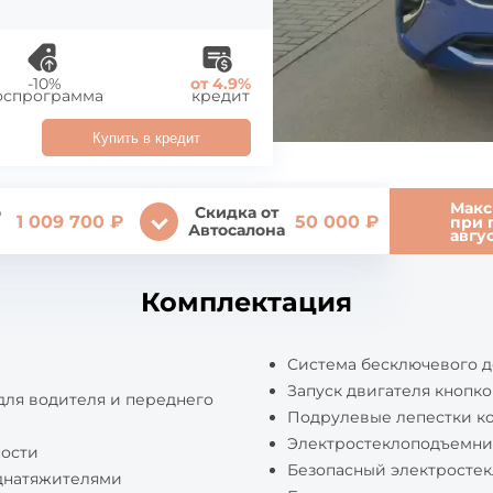
-10%
от 4.9%
оспрограмма
кредит
Купить в кредит
Макс
о
Скидка от
1 009 700 ₽
50 000 ₽
при 
Автосалона
авгу
Комплектация
Система бесключевого д
Запуск двигателя кнопк
для водителя и переднего
Подрулевые лепестки к
Электростеклоподъемни
ности
Безопасный электросте
днатяжителями