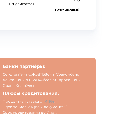
2115
Тип двигателя
Бензиновый
Банки партнёры:
Сетелем
Тинькофф
ВТБ
Зенит
Совкомбанк
Альфа-Банк
РН-Банк
Абсолют
Европа-Банк
Оранж
Квант
Экспо
Плюсы кредитования:
Процентная ставка от
4.9%
;
Одобрение 97% (по 2 документам);
Срок кредитования до 7 лет;