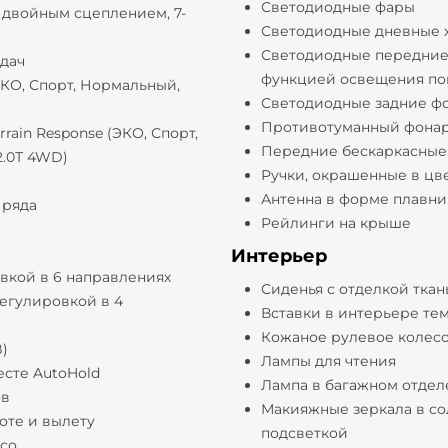
Светодиодные фары
 двойным сцеплением, 7-
Светодиодные дневные 
Светодиодные передние
дач
функцией освещения по
КО, Спорт, Нормальный,
Светодиодные задние ф
Противотуманный фона
ain Response (ЭКО, Спорт,
Передние бескаркасные
2.0Т 4WD)
Ручки, окрашенные в цве
Антенна в форме плавни
 ряда
Рейлинги на крыше
Интерьер
вкой в 6 направлениях
Сиденья с отделкой тка
егулировкой в 4
Вставки в интерьере те
Кожаное рулевое колес
)
Лампы для чтения
сте AutoHold
Лампа в багажном отде
ов
Макияжные зеркала в со
оте и вылету
подсветкой
со