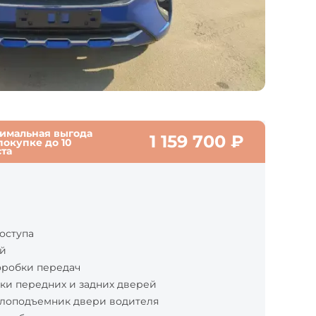
имальная выгода
1 159 700
₽
покупке до
10
ста
оступа
ой
оробки передач
ки передних и задних дверей
клоподъемник двери водителя