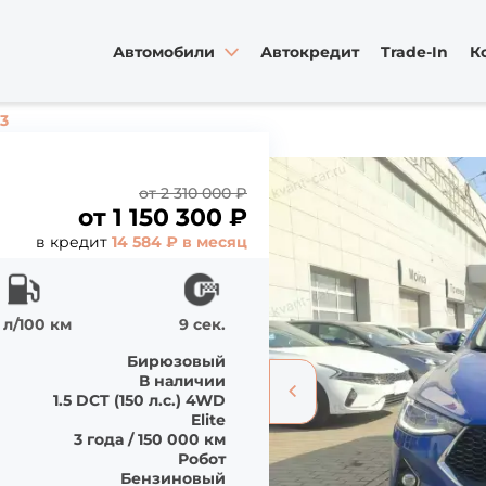
Автомобили
Автокредит
Trade-In
К
3
от 2 310 000 ₽
от
1 150 300
₽
в кредит
14 584 ₽ в месяц
 л/100 км
9 сек.
Бирюзовый
В наличии
1.5 DCT (150 л.с.) 4WD
Elite
3 года / 150 000 км
Робот
Бензиновый