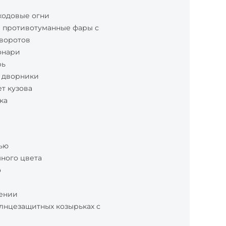
ходовые огни
 противотуманные фары с
воротов
онари
рь
 дворники
т кузова
ка
нью
много цвета
о
лении
лнцезащитных козырьках с