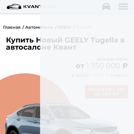
Главная
Автомобили
GEELY
Tugella
Купить Новый GEELY Tugella в
автосалоне Квант
от 3 604 990 ₽
от
1 750 000
₽
в кредит
22 187 ₽
в месяц
ГАРАНТИЯ 5 ЛЕТ
150 000 КМ