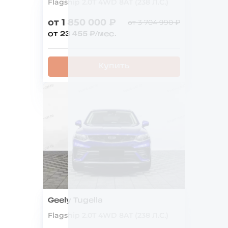
Flagship 2.0T 4WD 8AT (238 Л.С.)
от 1 850 000 ₽
от 3 704 990 ₽
от 23 455 ₽/мес.
Купить
Geely Tugella
Flagship 2.0T 4WD 8AT (238 Л.С.)