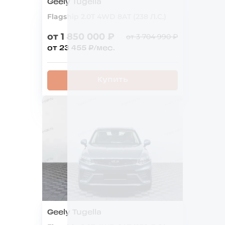
Geely Tugella
Flagship 2.0T 4WD 8AT (238 Л.С.)
от 1 850 000 ₽
от 3 704 990 ₽
от 23 455 ₽/мес.
Купить
Geely Tugella