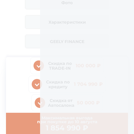
Фото
Характеристики
GEELY FINANCE
Скидка по
100 000 ₽
TRADE-IN
Скидка по
1 704 990 ₽
кредиту
Скидка от
50 000 ₽
Автосалона
Максимальная выгода
при покупке до
10 августа
1 854 990
₽