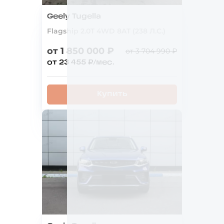
Geely Tugella
Flagship 2.0T 4WD 8AT (238 Л.С.)
от 1 850 000 ₽
от 3 704 990 ₽
от 23 455 ₽/мес.
Купить