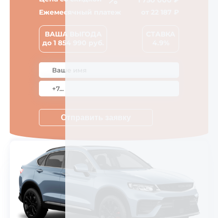
1 750 000 ₽
Ежемесячный платеж
от
22 187
₽
ВАША ВЫГОДА
СТАВКА
до
1 854 990
руб.
4.9%
Отправить заявку