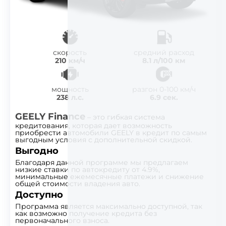
скорость
средний расход
210 км/ч
8.1 л/100 км
мощность
разгон 0-100 км/ч
238 л.с.
6.9 сек.
GEELY Finance
– это гибкая система
кредитования, которая дает возможность
приобрести автомобили GEELY в кредит по самым
выгодным условия с дополнительной скидкой.
Выгодно
Благодаря данной программе мы предлагаем
низкие ставки по автокредиту от 4.9%,
минимальные ежемесячные платежи и снижение
общей стоимости владения авто.
Доступно
Программа является максимально доступной, так
как возможно получение кредита без
первоначального взноса.