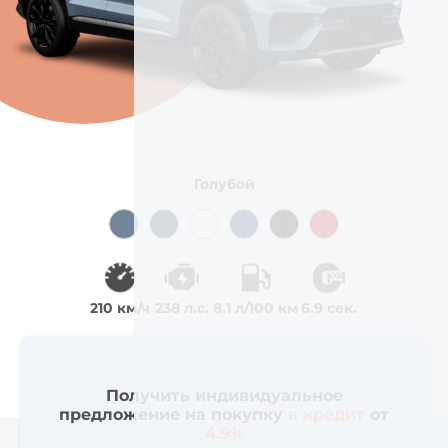
Голубой
210 км/ч
238 л.с.
8.1 л/100 км
6.9 сек.
Получить индивидуальное
предложение на покупку
в кредит
от
4.9%