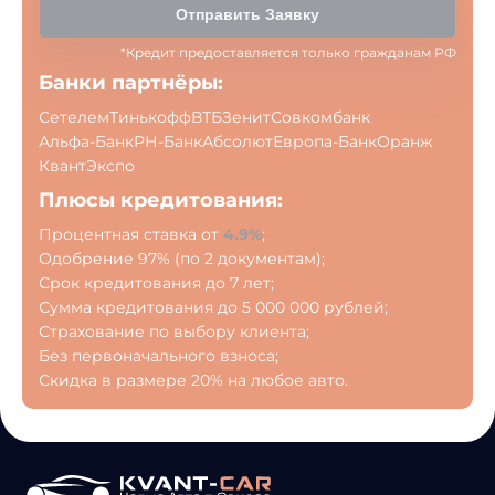
Отправить Заявку
*Кредит предоставляется только гражданам РФ
Банки партнёры:
Сетелем
Тинькофф
ВТБ
Зенит
Совкомбанк
Альфа-Банк
РН-Банк
Абсолют
Европа-Банк
Оранж
Квант
Экспо
Плюсы кредитования:
Процентная ставка от
4.9%
;
Одобрение 97% (по 2 документам);
Срок кредитования до 7 лет;
Сумма кредитования до 5 000 000 рублей;
Страхование по выбору клиента;
Без первоначального взноса;
Скидка в размере 20% на любое авто.