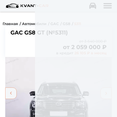
Главная
Автомобили
GAC
GS8
5311
GAC GS8 GT (№5311)
от 3 640 000 ₽
от
2 059 000
₽
в кредит
26 105 ₽ в месяц