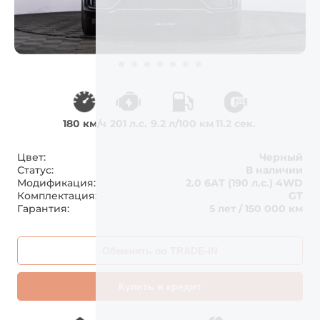
180 км/ч
201 л.с.
9.2 л/100 км
11.2 сек.
Цвет:
Черный
Статус:
В наличии
Модификация:
2.0 6АТ (190 л.с.) 4WD
Комплектация:
GT
Гарантия:
5 лет / 150 000 км
Обменять по TRADE-IN
Купить в кредит