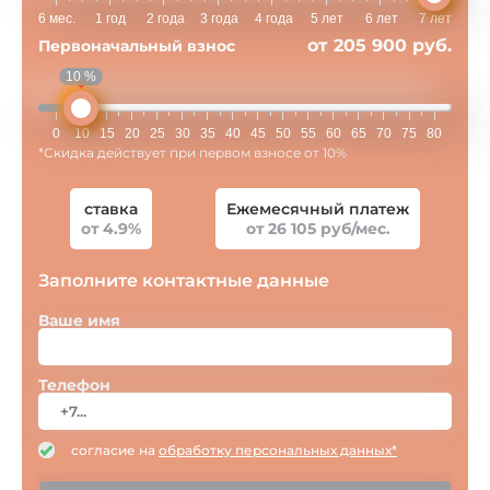
6 мес.
1 год
2 года
3 года
4 года
5 лет
6 лет
7 лет
от 205 900 руб.
Первоначальный взнос
10 %
0
10
15
20
25
30
35
40
45
50
55
60
65
70
75
80
*Скидка действует при первом взносе от 10%
ставка
Ежемесячный платеж
от 4.9%
от 26 105 руб/мес.
Заполните контактные данные
Ваше имя
Телефон
согласие на
обработку персональных данных*