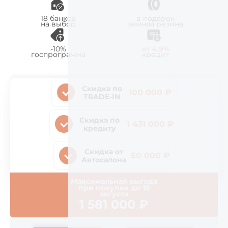
18 банков
в подарок
на выбор
зимняя резина
-10%
от 4.9%
госпрограмма
кредит
Скидка по
100 000 ₽
TRADE-IN
Скидка по
1 431 000 ₽
кредиту
Скидка от
50 000 ₽
Автосалона
Максимальная выгода
при покупке до
10
августа
1 581 000
₽