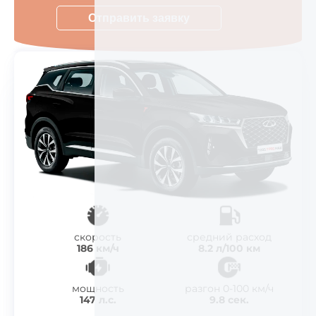
Отправить заявку
скорость
средний расход
186 км/ч
8.2 л/100 км
мощность
разгон 0-100 км/ч
147 л.с.
9.8 сек.