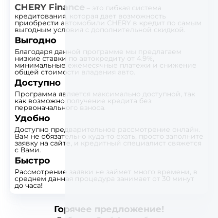
CHERY Finance
– это гибкая система
кредитования, которая дает возможность
приобрести автомобили CHERY в кредит по самым
выгодным условия с дополнительной скидкой.
Выгодно
Благодаря данной программе мы предлагаем
низкие ставки по автокредиту от 4.9%,
минимальные ежемесячные платежи и снижение
общей стоимости владения авто.
Доступно
Программа является максимально доступной, так
как возможно получение кредита без
первоначального взноса.
Удобно
Доступно предварительное рассмотрение онлайн.
Вам не обязательно куда-то ехать, просто заполните
заявку на сайте, и кредитный специалист свяжется
с Вами.
Быстро
Рассмотрение заявки не займет много времени, в
среднем данная процедура занимает от 30 минут
до часа!
Горячее предложение!