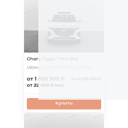
Chery Tiggo 7 Pro Max
Ultimate 1.5T CVT (147 л.с.) FWD
от 1 805 900 ₽
от 3 209 900 ₽
от 22 896 ₽/мес.
Купить