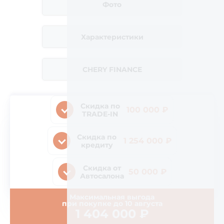
Фото
Характеристики
CHERY FINANCE
Скидка по
100 000 ₽
TRADE-IN
Скидка по
1 254 000 ₽
кредиту
Скидка от
50 000 ₽
Автосалона
Максимальная выгода
при покупке до
10 августа
1 404 000
₽