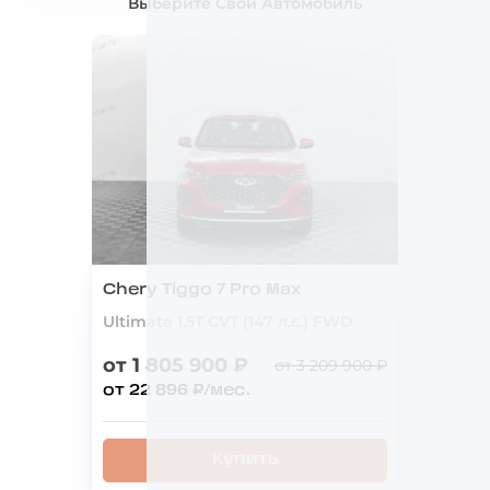
Выберите Свой Автомобиль
Chery Tiggo 7 Pro Max
Ultimate 1.5T CVT (147 л.с.) FWD
от 1 805 900 ₽
от 3 209 900 ₽
от 22 896 ₽/мес.
Купить