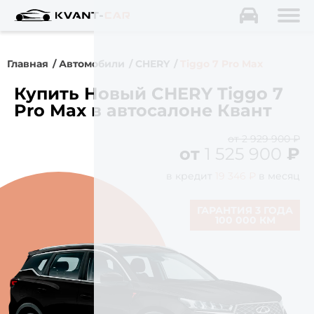
Главная
Автомобили
CHERY
Tiggo 7 Pro Max
Купить Новый CHERY Tiggo 7
Pro Max в автосалоне Квант
от 2 929 900 ₽
от
1 525 900
₽
в кредит
19 346 ₽
в месяц
ГАРАНТИЯ 3 ГОДА
100 000 КМ