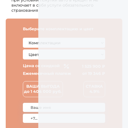
при условии покупки авто в кредит и не
включает в себя услуги обязательного
страхования
Выберите комплектацию и цвет
Цена со скидкой
1 525 900 ₽
Ежемесячный платеж
от
19 346
₽
ВАША ВЫГОДА
СТАВКА
до
1 404 000
руб.
4.9%