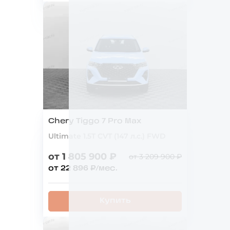
Chery Tiggo 7 Pro Max
Ultimate 1.5T CVT (147 л.с.) FWD
от 1 805 900 ₽
от 3 209 900 ₽
от 22 896 ₽/мес.
Купить