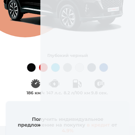
Глубокий черный
186 км/ч
147 л.с.
8.2 л/100 км
9.8 сек.
Получить индивидуальное
предложение на покупку
в кредит
от
4.9%