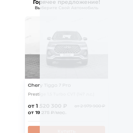
Горячее предложение!
Выберите Свой Автомобиль
Chery Tiggo 7 Pro
Prestige 1.5 Turbo CVT (147 л.с.)
от 1 520 300 ₽
от 2 979 900 ₽
от 19 275 ₽/мес.
Купить