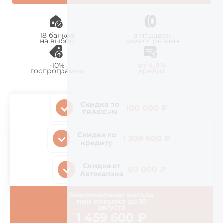
18 банков
в подарок
на выбор
зимняя резина
-10%
от 4.9%
госпрограмма
кредит
Скидка по
100 000 ₽
TRADE-IN
Скидка по
1 309 600 ₽
кредиту
Скидка от
50 000 ₽
Автосалона
Максимальная выгода
при покупке до
10
августа
1 459 600
₽