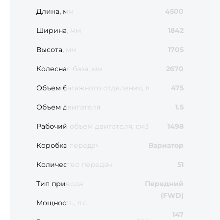
Длина, мм
4500
Ширина, мм
1842
Высота, мм
1705
Колесная база, мм
2670
Объем багажного отделения, л
475
Объем двигателя
1.5
Рабочий объем двигателя, см3
1498
Коробка передач
Вариатор
Количество передач
51
Тип привода
Передний
(FWD)
Мощность, л.с
147