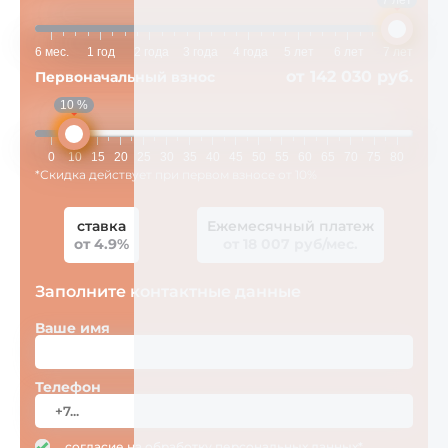
7 лет
6 мес.
1 год
2 года
3 года
4 года
5 лет
6 лет
7 лет
от 142 030 руб.
Первоначальный взнос
10 %
0
10
15
20
25
30
35
40
45
50
55
60
65
70
75
80
*Скидка действует при первом взносе от 10%
ставка
Ежемесячный платеж
от 4.9%
от 18 007 руб/мес.
Заполните контактные данные
Ваше имя
Телефон
согласие на
обработку персональных данных*