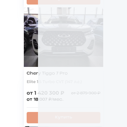
Chery Tiggo 7 Pro
Elite 1.5 Turbo CVT (147 л.с.)
от 1 420 300 ₽
от 2 879 900 ₽
от 18 007 ₽/мес.
Купить