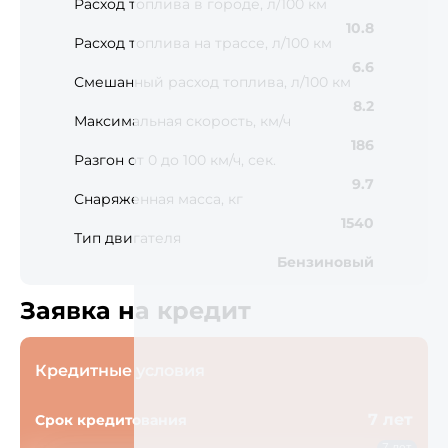
Расход топлива в городе, л/100 км
10.8
Расход топлива на трассе, л/100 км
6.6
Смешанный расход топлива, л/100 км
8.2
Максимальная скорость, км/ч
186
Разгон от 0 до 100 км/ч, сек.
9.7
Снаряженная масса, кг
1540
Тип двигателя
Бензиновый
Заявка на кредит
Кредитные условия
7 лет
Срок кредитования