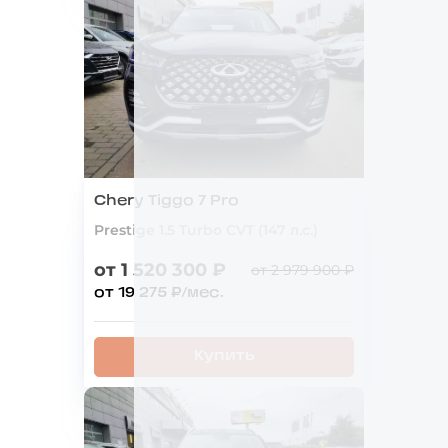
Chery Tiggo 7 Pro
Prestige 1.5 Turbo CVT (147 л.с.)
от 1 520 300 ₽
от 2 979 900 ₽
от 19 275 ₽/мес.
Купить