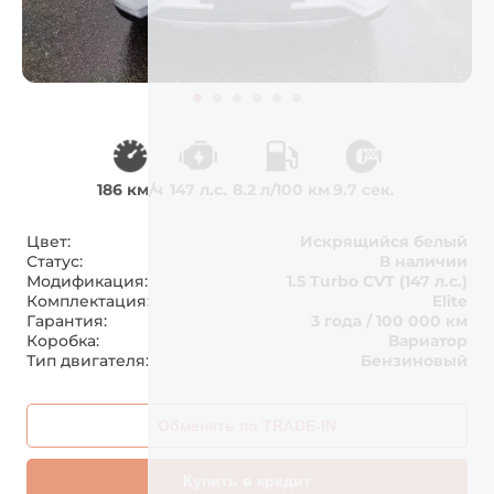
186 км/ч
147 л.с.
8.2 л/100 км
9.7 сек.
Цвет:
Искрящийся белый
Статус:
В наличии
Модификация:
1.5 Turbo CVT (147 л.с.)
Комплектация:
Elite
Гарантия:
3 года / 100 000 км
Коробка:
Вариатор
Тип двигателя:
Бензиновый
Обменять по TRADE-IN
Купить в кредит