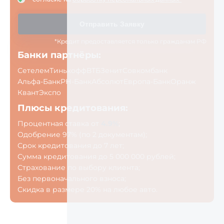
Отправить Заявку
*Кредит предоставляется только гражданам РФ
Банки партнёры:
Сетелем
Тинькофф
ВТБ
Зенит
Совкомбанк
Альфа-Банк
РН-Банк
Абсолют
Европа-Банк
Оранж
Квант
Экспо
Плюсы кредитования:
Процентная ставка от
4.9%
;
Одобрение 97% (по 2 документам);
Срок кредитования до 7 лет;
Сумма кредитования до 5 000 000 рублей;
Страхование по выбору клиента;
Без первоначального взноса;
Скидка в размере 20% на любое авто.