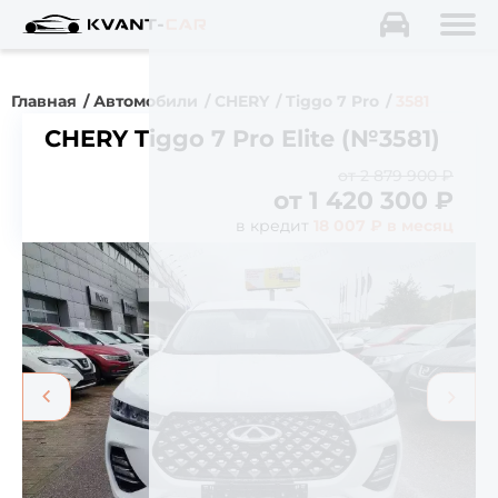
Главная
Автомобили
CHERY
Tiggo 7 Pro
3581
CHERY Tiggo 7 Pro Elite (№3581)
от 2 879 900 ₽
от
1 420 300
₽
в кредит
18 007 ₽ в месяц