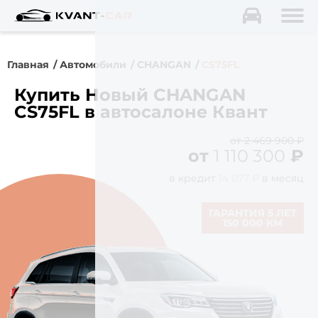
Главная
Автомобили
CHANGAN
CS75FL
Купить Новый CHANGAN
CS75FL в автосалоне Квант
от 2 469 900 ₽
от
1 110 300
₽
в кредит
14 077 ₽
в месяц
ГАРАНТИЯ 5 ЛЕТ
150 000 КМ