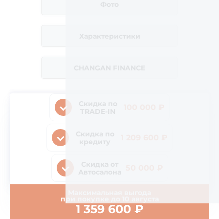
Фото
Характеристики
CHANGAN FINANCE
Скидка по
100 000 ₽
TRADE-IN
Скидка по
1 209 600 ₽
кредиту
Скидка от
50 000 ₽
Автосалона
Максимальная выгода
при покупке до
10 августа
1 359 600
₽