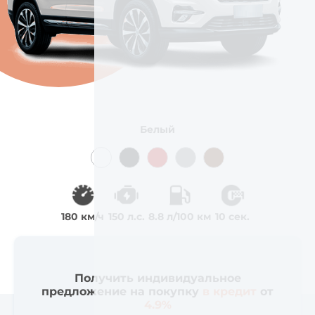
Белый
180 км/ч
150 л.с.
8.8 л/100 км
10 сек.
Получить индивидуальное
предложение на покупку
в кредит
от
4.9%